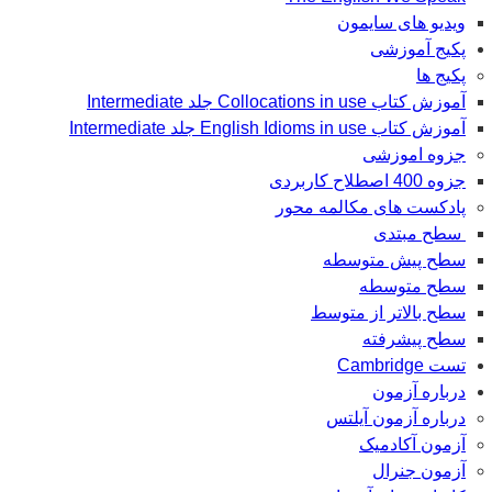
ویدیو های سایمون
پکیج آموزشی
پکیج ها
آموزش کتاب Collocations in use جلد Intermediate
آموزش کتاب English Idioms in use جلد Intermediate
جزوه اموزشی
جزوه 400 اصطلاح کاربردی
پادکست های مکالمه محور
سطح مبتدی
سطح پیش متوسطه
سطح متوسطه
سطح بالاتر از متوسط
سطح پیشرفته
تست Cambridge
درباره آزمون
درباره آزمون آیلتس
آزمون آکادمیک
آزمون جنرال