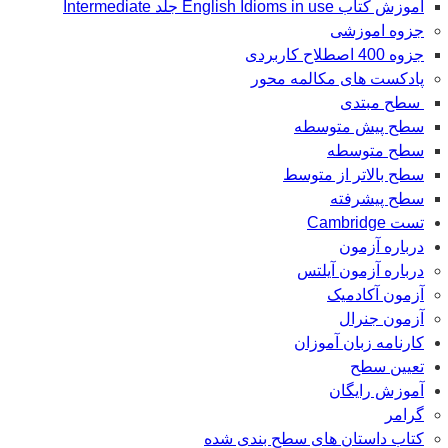
آموزش کتاب English Idioms in use جلد Intermediate
جزوه اموزشی
جزوه 400 اصطلاح کاربردی
پادکست های مکالمه محور
سطح مبتدی
سطح پیش متوسطه
سطح متوسطه
سطح بالاتر از متوسط
سطح پیشرفته
تست Cambridge
درباره آزمون
درباره آزمون آیلتس
آزمون آکادمیک
آزمون جنرال
کارنامه زبان آموزان
تعیین سطح
آموزش رایگان
گرامر
کتاب داستان های سطح بندی شده